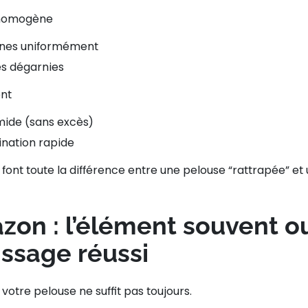
 homogène
aines uniformément
nes dégarnies
ent
mide (sans excès)
ination rapide
i font toute la différence entre une pelouse “rattrapée” e
zon : l’élément souvent o
issage réussi
 votre pelouse
ne suffit pas toujours.