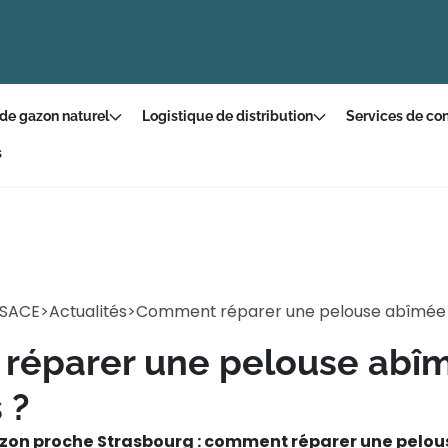
 de gazon naturel
Logistique de distribution
Services de con
s
LSACE
>
Actualités
>
Comment réparer une pelouse abîmée 
réparer une pelouse abî
 ?
zon proche Strasbourg : comment réparer une pelo