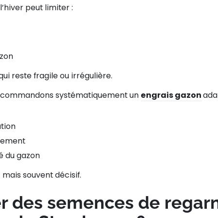
’hiver peut limiter :
azon
ui reste fragile ou irrégulière.
 recommandons systématiquement un
engrais gazon
ada
tion
inement
té du gazon
 mais souvent décisif.
r des semences de regar