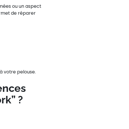
îmées ou un aspect
rmet de
réparer
à votre pelouse.
ences
rk” ?