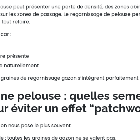
elouse peut présenter une perte de densité, des zones ab
sur les zones de passage. Le
regarnissage de pelouse
pe
tout refaire.
car :
ore présente
e naturellement
s
graines de regarnissage gazon
s’intègrent parfaitement 
une pelouse : quelles sem
ur éviter un effet “patchwo
’on nous pose le plus souvent.
e : toutes les
graines de gazon
ne se valent pas.