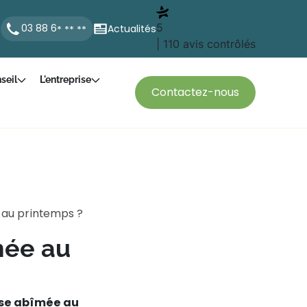
5
03 88 6
Actualités
* ** **
| 110 avis contrôlés
seil
L'entreprise
Contactez-nous
au printemps ?
mée au
use abîmée au