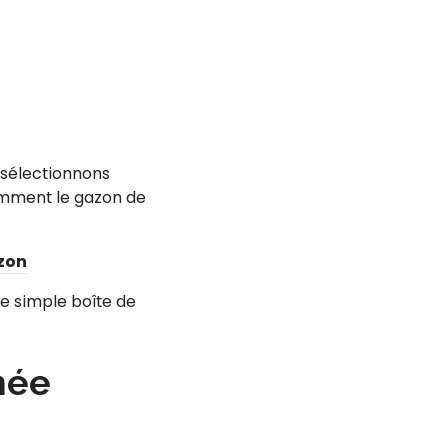
 sélectionnons
amment le gazon de
zon
ne simple boîte de
mée