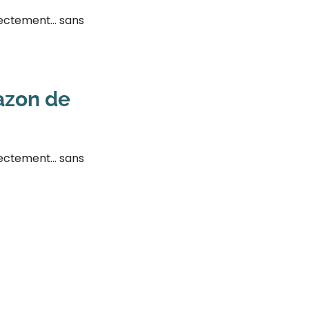
rectement… sans
azon de
rectement… sans