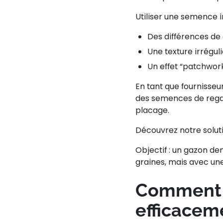
Utiliser une semence i
Des différences de
Une texture irrégul
Un effet “patchwor
En tant que
fournisse
des
semences de rega
placage.
Découvrez notre soluti
Objectif : un gazon de
graines, mais avec une
Comment 
efficacem