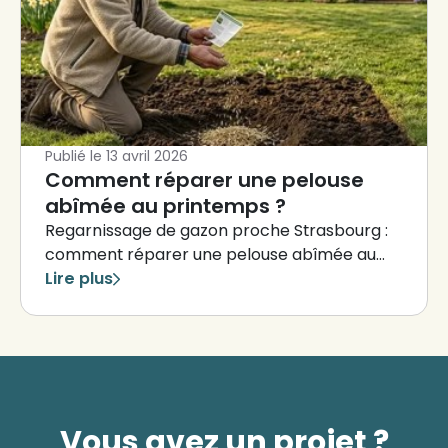
Publié le
13 avril 2026
Comment réparer une pelouse
abîmée au printemps ?
Regarnissage de gazon proche Strasbourg :
comment réparer une pelouse abîmée au
printemps ?
Lire plus
Vous avez un projet ?