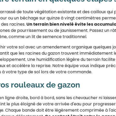
barrassé de toute végétation existante et des cailloux qui
our ou un bêchage sur quinze à vingt centimètres permet 
n des racines.
Un terrain bien nivelé évite les accumul
zones de pourrissement ou de jaunissement. Passez un râ
ène, comme un lit de semence traditionnel.
ichir votre sol avec un amendement organique quelques jo
antit que les racines du gazon trouvent immédiatement l
eloppement. Une humidification légère du terrain facilit
ux et accélère la reprise. Notre équipe vous indique pré
s à votre type de sol lors de votre commande.
vos rouleaux de gazon
en ligne droite, bord à bord, sans les chevaucher ni laisse
t le plus éloigné de votre arrivée d'eau pour progresse
ge. Chaque bande doit être légèrement comprimée à l'aid