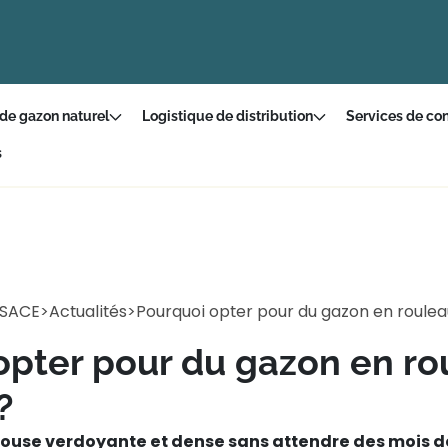
 de gazon naturel
Logistique de distribution
Services de con
s
LSACE
>
Actualités
>
Pourquoi opter pour du gazon en roulea
opter pour du gazon en ro
?
louse verdoyante et dense sans attendre des mois d