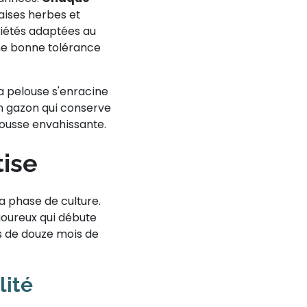
aises herbes et
riétés adaptées au
 une bonne tolérance
a pelouse s'enracine
n gazon qui conserve
ousse envahissante.
tise
a phase de culture.
goureux qui débute
s de douze mois de
lité