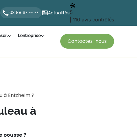
5
03 88 6
Actualités
* ** **
| 110 avis contrôlés
seil
L'entreprise
Contactez-nous
u à Entzheim ?
uleau à
e pousse ?