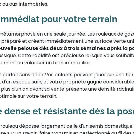
ux ou aux intempéries.
immédiat pour votre terrain
 métamorphosé en une seule journée. Les rouleaux de gaz
ol préparé et créent immédiatement une surface verte un
uvelle pelouse dès deux à trois semaines après la p
ssique. Cette rapidité est précieuse lorsque vous souhaite
nement ou valoriser un bien immobilier.
t parfait sans délai. Vos enfants peuvent jouer sur une he
 d'un espace sain, et votre propriété gagne considérable
plus d'un an avant sa vente présente une densité racinai
timale sur votre terrain.
 dense et résistante dès la pos
n rouleau dépasse largement celle d'un semis domestique.
ose sur un savoir-faire transmis et perfectionné au fil des