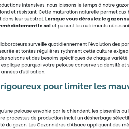
ductions intensives, nous laissons le temps à notre gaz
ond et résistant. Cette maturation naturelle permet aux 
 dans leur substrat.
Lorsque vous déroulez le gazon sur
immédiatement le sol
et puisent les nutriments nécessai
llaborateurs surveille quotidiennement l'évolution des pa
mesurée et tontes régulières rythment cette culture exigea
des saisons et des besoins spécifiques de chaque variété 
explique pourquoi votre pelouse conserve sa densité et 
nnées d'utilisation.
 rigoureux pour limiter les mau
qu'une pelouse envahie par le chiendent, les pissenlits ou 
Notre processus de production inclut un désherbage sélecti
eté du gazon. Les Gazonnières d'Alsace appliquent des m