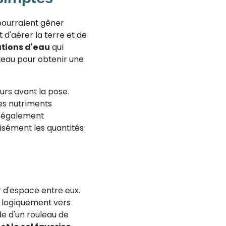
 pourraient gêner
d'aérer la terre et de
ations d'eau
qui
teau pour obtenir une
urs avant la pose.
es nutriments
e également
cisément les quantités
r d'espace entre eux.
r logiquement vers
e d'un rouleau de