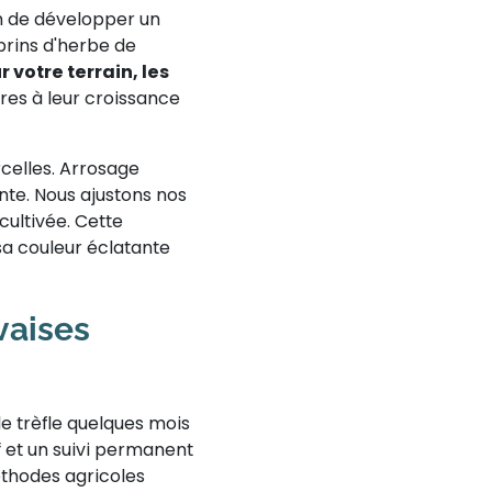
on de développer un
brins d'herbe de
 votre terrain, les
res à leur croissance
rcelles. Arrosage
nte. Nous ajustons nos
cultivée. Cette
sa couleur éclatante
vaises
le trèfle quelques mois
f et un suivi permanent
éthodes agricoles